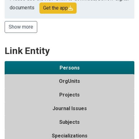
documents
Get the app
Show more
Link Entity
Persons
OrgUnits
Projects
Journal Issues
Subjects
Specializations