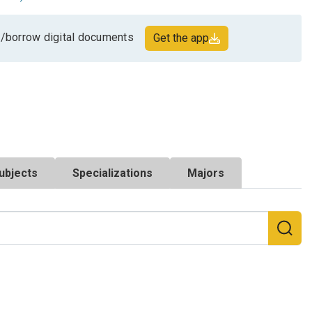
/borrow digital documents
Get the app
ubjects
Specializations
Majors