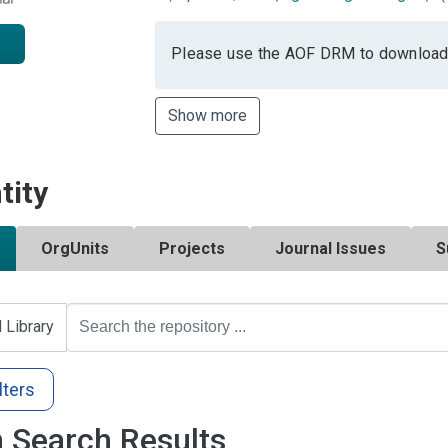
Please use the AOF DRM to download
Show more
tity
OrgUnits
Projects
Journal Issues
S
l Library
lters
 Search Results