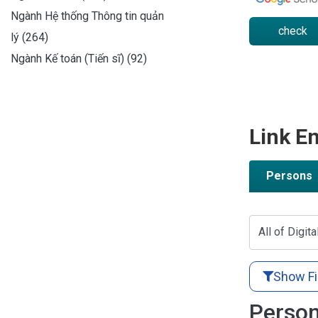
Ngành Hệ thống Thông tin quản
check
lý (264)
Ngành Kế toán (Tiến sĩ) (92)
Link En
Persons
All of Digita
Show Fi
Person