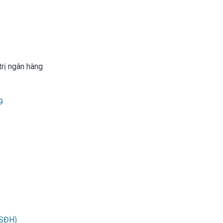
rị ngân hàng
9
(SĐH)