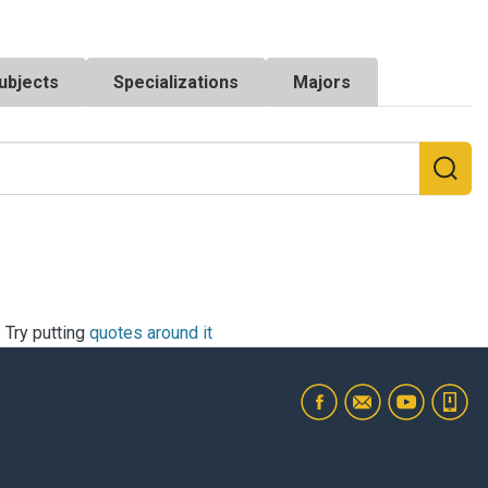
ubjects
Specializations
Majors
? Try putting
quotes around it