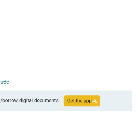
rước
/borrow digital documents
Get the app