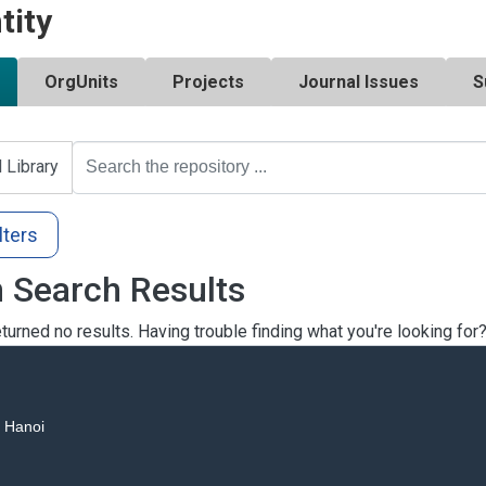
tity
OrgUnits
Projects
Journal Issues
S
l Library
lters
 Search Results
turned no results. Having trouble finding what you're looking for
, Hanoi