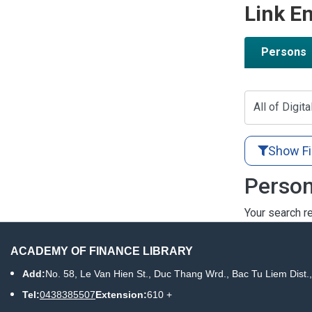
Link En
Persons
All of Digita
Show Fi
Person
Your search re
ACADEMY OF FINANCE LIBRARY
Add:
No. 58, Le Van Hien St., Duc Thang Wrd., Bac Tu Liem Dist.
Tel:
0438385507
Extension:
610 +