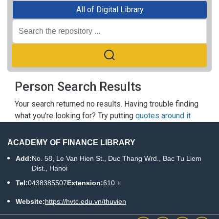
All of Digital Library
Person Search Results
Your search returned no results. Having trouble finding
what you're looking for? Try putting
quotes around it
ACADEMY OF FINANCE LIBRARY
Add:
No. 58, Le Van Hien St., Duc Thang Wrd., Bac Tu Liem
Dist., Hanoi
Tel:
0438385507
Extension:
610 +
Website:
https://hvtc.edu.vn/thuvien