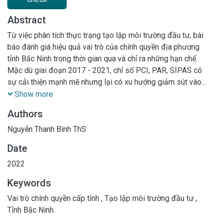
Abstract
Từ việc phân tích thực trạng tạo lập môi trường đầu tư, bài
báo đánh giá hiệu quả vai trò của chính quyền địa phương
tỉnh Bắc Ninh trong thời gian qua và chỉ ra những hạn chế.
Mặc dù giai đoạn 2017 - 2021, chỉ số PCI, PAR, SIPAS có
sự cải thiện mạnh mẽ nhưng lại có xu hướng giảm sút vào
những năm cuối giai đoạn. Bên cạnh đó, mức độ thu hút đầu
Show more
tư và hiệu quả hoạt động của các doanh nghiệp cũng giảm
Authors
mạnh trong thời gian này. Hiệu quả sử dụng vốn cho phát
triển kinh tế xã hội tuy khá khả quan nhưng vẫn còn chưa tốt
Nguyễn Thanh Bình ThS
ở khu vực nhà nước. Chính vì vậy, giải pháp đặt ra cho tỉnh
Date
Bắc Ninh trong thời gian tới cần phải cải thiện năng lực cạnh
tranh cấp tỉnh, thúc đẩy cải cách thủ tục hành chính, hoàn
2022
thiện công bố minh bạch thông tin cũng như đẩy nhanh việc
Keywords
xây dựng kết cấu hạ tầng kỹ thuật phục vụ nhu cầu sản xuất
Vai trò chính quyền cấp tỉnh
,
Tạo lập môi trường đầu tư
,
doanh nghiệp.
Tỉnh Bắc Ninh.