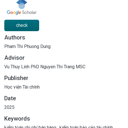
check
Authors
Pham Thi Phuong Dung
Advisor
Vu Thuy Linh PhD
Nguyen Thi Trang MSC
Publisher
Học viện Tài chính
Date
2025
Keywords
kiểm toán chi phí bán hàng
,
kiểm toán báo cáo tài chính