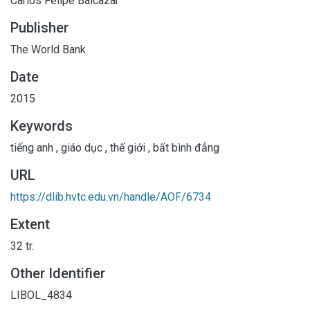
Carlos Felipe Balcazar
Publisher
The World Bank
Date
2015
Keywords
tiếng anh
,
giáo dục
,
thế giới
,
bất bình đẳng
URL
https://dlib.hvtc.edu.vn/handle/AOF/6734
Extent
32 tr.
Other Identifier
LIBOL_4834