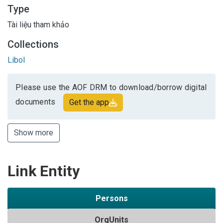
Type
Tài liệu tham khảo
Collections
Libol
Please use the AOF DRM to download/borrow digital
documents
Get the app
Show more
Link Entity
Persons
OrgUnits