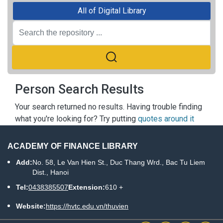
All of Digital Library
Person Search Results
Your search returned no results. Having trouble finding
what you're looking for? Try putting
quotes around it
ACADEMY OF FINANCE LIBRARY
Add:
No. 58, Le Van Hien St., Duc Thang Wrd., Bac Tu Liem
Dist., Hanoi
Tel:
0438385507
Extension:
610 +
Website:
https://hvtc.edu.vn/thuvien