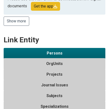
documents
Get the app
Show more
Link Entity
Persons
OrgUnits
Projects
Journal Issues
Subjects
Specializations