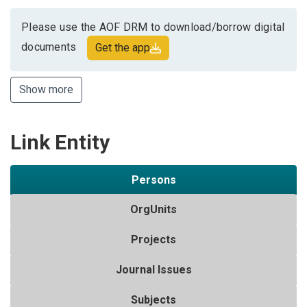
Please use the AOF DRM to download/borrow digital
documents
Get the app
Show more
Link Entity
Persons
OrgUnits
Projects
Journal Issues
Subjects