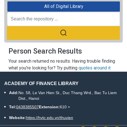
All of Digital Library
Person Search Results
Your search returned no results. Having trouble finding
what you're looking for? Try putting
quotes around it
ACADEMY OF FINANCE LIBRARY
Add:
No. 58, Le Van Hien St., Duc Thang Wrd., Bac Tu Liem
Dist., Hanoi
Tel:
0438385507
Extension:
610 +
Website:
https://hvtc.edu.vn/thuvien