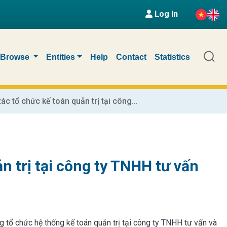
Log In
Browse
Entities
Help
Contact
Statistics
Hoàn thiện công tác tổ chức kế toán quản trị tại công ty TNHH tư vấn và đầu tư xây dựng cơ sở hạ tầng
n trị tại công ty TNHH tư vấn
 tổ chức hệ thống kế toán quản trị tại công ty TNHH tư vấn và