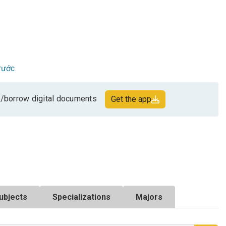
rước
/borrow digital documents
Get the app
ubjects
Specializations
Majors