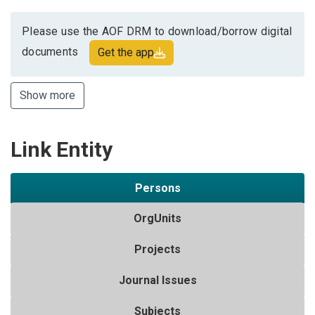
Please use the AOF DRM to download/borrow digital
documents
Get the app
Show more
Link Entity
Persons
OrgUnits
Projects
Journal Issues
Subjects