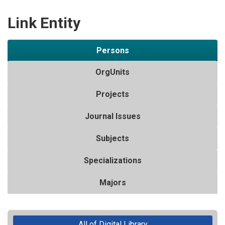
Link Entity
Persons
OrgUnits
Projects
Journal Issues
Subjects
Specializations
Majors
All of Digital Library