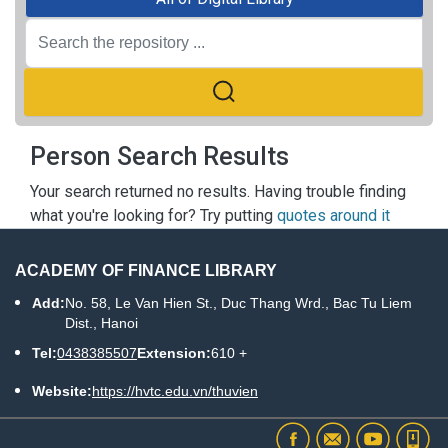
Person Search Results
Your search returned no results. Having trouble finding
what you're looking for? Try putting
quotes around it
ACADEMY OF FINANCE LIBRARY
Add:
No. 58, Le Van Hien St., Duc Thang Wrd., Bac Tu Liem
Dist., Hanoi
Tel:
0438385507
Extension:
610 +
Website:
https://hvtc.edu.vn/thuvien