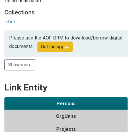
Tài liệu tham khảo
Collections
Libol
Please use the AOF DRM to download/borrow digital
documents
Get the app
Show more
Link Entity
Persons
OrgUnits
Projects