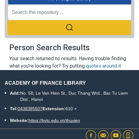
Person Search Results
Your search returned no results. Having trouble finding
what you're looking for? Try putting
quotes around it
ACADEMY OF FINANCE LIBRARY
Add:
No. 58, Le Van Hien St., Duc Thang Wrd., Bac Tu Liem
Dist., Hanoi
Tel:
0438385507
Extension:
610 +
Website:
https://hvtc.edu.vn/thuvien