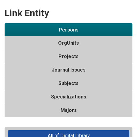
Link Entity
Persons
OrgUnits
Projects
Journal Issues
Subjects
Specializations
Majors
All of Digital Library