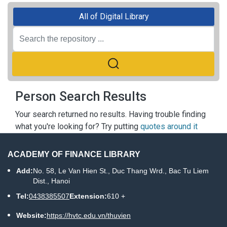
All of Digital Library
Person Search Results
Your search returned no results. Having trouble finding
what you're looking for? Try putting
quotes around it
ACADEMY OF FINANCE LIBRARY
Add:
No. 58, Le Van Hien St., Duc Thang Wrd., Bac Tu Liem
Dist., Hanoi
Tel:
0438385507
Extension:
610 +
Website:
https://hvtc.edu.vn/thuvien