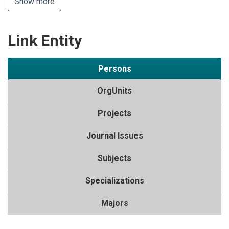
Show more
Link Entity
Persons
OrgUnits
Projects
Journal Issues
Subjects
Specializations
Majors