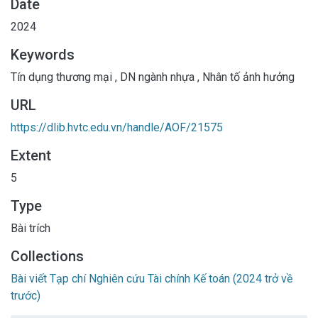
Date
chính sách trong xây dựng chính sách tín dụng thương mại
2024
của DN ngành nhựa và bao bì niêm yết tại Việt Nam
Keywords
Tín dụng thương mại
,
DN ngành nhựa
,
Nhân tố ảnh hưởng
URL
https://dlib.hvtc.edu.vn/handle/AOF/21575
Extent
5
Type
Bài trích
Collections
Bài viết Tạp chí Nghiên cứu Tài chính Kế toán (2024 trở về
trước)