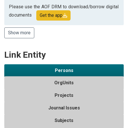
Please use the AOF DRM to download/borrow digital
documents
Get the app
Show more
Link Entity
Persons
OrgUnits
Projects
Journal Issues
Subjects