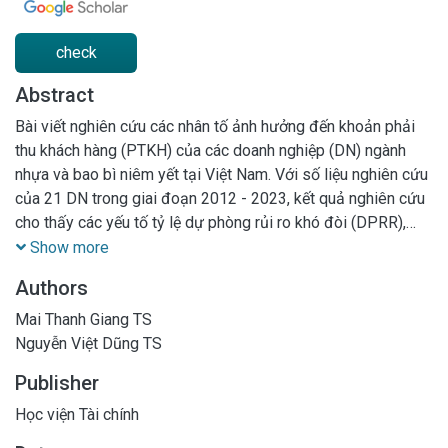
check
Abstract
Bài viết nghiên cứu các nhân tố ảnh hưởng đến khoản phải
thu khách hàng (PTKH) của các doanh nghiệp (DN) ngành
nhựa và bao bì niêm yết tại Việt Nam. Với số liệu nghiên cứu
của 21 DN trong giai đoạn 2012 - 2023, kết quả nghiên cứu
cho thấy các yếu tố tỷ lệ dự phòng rủi ro khó đòi (DPRR),
quy mô DN (QMDN), tài chính ngắn hạn (TCNH) có ảnh
Show more
hưởng ngược chiều đến khoản PTKH với mức ý nghĩa thống
Authors
kê 1%. Các chỉ tiêu tăng trưởng doanh thu (GRDT), số năm
hoạt động (TUOI), doanh lợi doanh thu (DLDT), tỷ lệ hàng tồn
Mai Thanh Giang TS
kho (HTK), khả năng thanh toán (KNTT) có ảnh hưởng cùng
Nguyễn Việt Dũng TS
chiều đến khoản PTKH với mức ý nghĩa thống kê 1%. Không
Publisher
có bằng chứng thống kê cho thấy chi phí tài chính (CPTC),
vòng quay tổng tài sản (VTS) có ảnh hưởng đến các khoản
Học viện Tài chính
PTKH. Từ kết quả nghiên cứu, bài viết đề xuất một số hàm ý