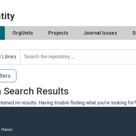
tity
OrgUnits
Projects
Journal Issues
S
l Library
lters
 Search Results
turned no results. Having trouble finding what you're looking for
, Hanoi