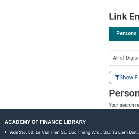
Link En
Persons
All of Digita
Show Fi
Person
Your search re
ACADEMY OF FINANCE LIBRARY
Add:
No. 58, Le Van Hien St., Duc Thang Wrd., Bac Tu Liem Dist.