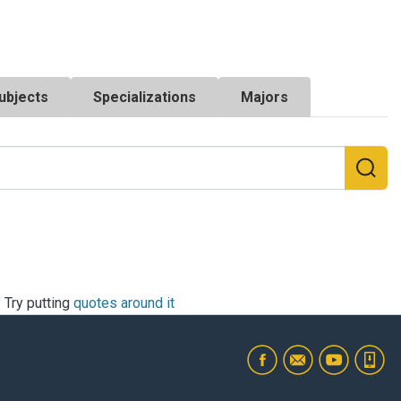
ubjects
Specializations
Majors
? Try putting
quotes around it