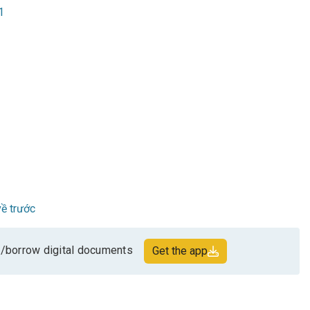
1
ề trước
/borrow digital documents
Get the app