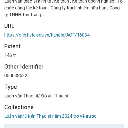
Luận văn thạc sĩ kinh tế
,
Kế toán
,
Kế toán doanh nghiệp
,
Tổ
chức công tác kế toán
,
Công ty trách nhiệm hữu hạn
,
Công
ty TNHH Tân Trang
URL
https://dlib.hvtc.edu.vn/handle/AOF/16034
Extent
146 tr.
Other Identifier
000038532
Type
Luận văn Thạc sĩ/ Đồ án Thạc sĩ
Collections
Luận văn/Đề án Thạc sĩ năm 2024 trở về trước