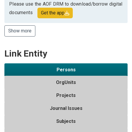
Please use the AOF DRM to download/borrow digital
documents
Get the app
Show more
Link Entity
Persons
OrgUnits
Projects
Journal Issues
Subjects