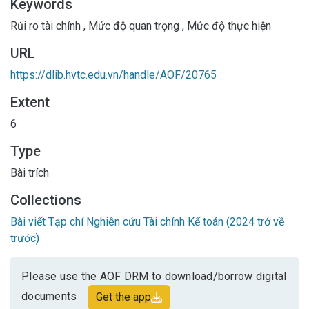
Keywords
thực trạng quản trị rủi ro tài chính của doanh nghiệp thuộc
Rủi ro tài chính
,
Mức độ quan trọng
,
Mức độ thực hiện
TKV, từ đó đề xuất một vài khuyến nghị đối với các doanh
nghiệp thuộc TKV trong tương lai.
URL
https://dlib.hvtc.edu.vn/handle/AOF/20765
Extent
6
Type
Bài trích
Collections
Bài viết Tạp chí Nghiên cứu Tài chính Kế toán (2024 trở về
trước)
Please use the AOF DRM to download/borrow digital
documents
Get the app