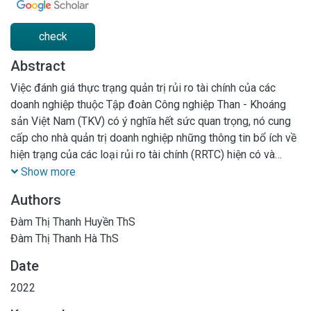
check
Abstract
Việc đánh giá thực trạng quản trị rủi ro tài chính của các
doanh nghiệp thuộc Tập đoàn Công nghiệp Than - Khoáng
sản Việt Nam (TKV) có ý nghĩa hết sức quan trọng, nó cung
cấp cho nhà quản trị doanh nghiệp những thông tin bổ ích về
hiện trạng của các loại rủi ro tài chính (RRTC) hiện có và
RRTC tiềm tàng, từ đó tạo luận cứ khoa học cho những nhà
Show more
quản lý, lãnh đạo doanh nghiệp sẽ có những quyết định chiến
Authors
lược đúng đắn để nâng cao chất lượng và hiệu quả của công
tác quản trị RRTC. Dựa trên mô hình các tiêu chí đánh giá
Đàm Thị Thanh Huyền ThS
quản trị RRTC, bài viết xây dựng các tiêu chí đánh giá quản
Đàm Thị Thanh Hà ThS
trị RRTC của các doanh nghiệp thuộc TKV theo quy trình, bao
Date
gồm: nhận diện rủi ro, đo lường rủi ro, kiểm soát rủi ro và tài
trợ rủi ro. Thông qua sử dụng mô hình phân tích mức độ
2022
quan trọng - mức độ thực hiện (IPA), bài viết phân tích về