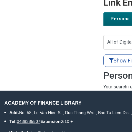
Link En
Persons
All of Digita
Show Fi
Person
Your search re
ACADEMY OF FINANCE LIBRARY
Add:
No. 58, Le Van Hien St., Duc Thang Wrd., Bac Tu Liem Dist.
Tel:
0438385507
Extension:
610 +