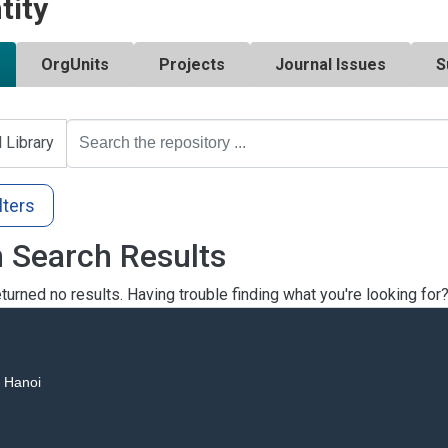
tity
OrgUnits
Projects
Journal Issues
S
l Library
lters
 Search Results
turned no results. Having trouble finding what you're looking for
, Hanoi