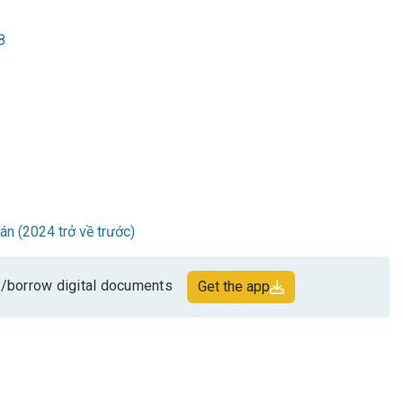
8
oán (2024 trở về trước)
/borrow digital documents
Get the app