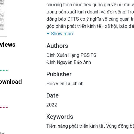
chương trình mục tiêu quốc gia về ưu đãi 
trong sản xuất kinh doanh và đời sống. Tr
đồng bào DTTS có ý nghĩa vô cùng quan trọ
góp phần phát triển kinh tế - xã hội, bảo đ
Năm 2020 bằng Nghị quyết số 120/2020/Q
Show more
Chương trình mục tiêu quốc gia phát triển k
 views
Authors
đoạn 2021-2030” và sau đó (15/9/2020) 
ban hành kế hoạch triển khai Nghị quyết s
Đinh Xuân Hạng PGS.TS
củng cố và đẩy mạnh tín dụng chính sách v
Đinh Nguyễn Bảo Anh
dân tộc thiểu số và miền núi.
Publisher
ownload
Học viện Tài chính
Date
2022
Keywords
Tiềm năng phát triển kinh tế
,
Vùng đồng bà