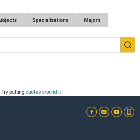
ubjects
Specializations
Majors
? Try putting
quotes around it