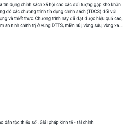
và tín dụng chính sách xã hội cho các đối tượng gặp khó khăn
ong đó các chương trình tín dụng chính sách (TDCS) đối với
ng và thiết thực. Chương trình này đã đạt được hiệu quả cao,
ảm an ninh chính trị ở vùng DTTS, miền núi, vùng sâu, vùng xa.
H14 (19/6/2020), Quốc hội “Phê duyệt chủ trương đầu tư
inh tế - xã hội vùng đồng bào dân tộc thiểu số và miền núi giai
Thủ tướng Chính phủ ký ban hành Quyết định số 1409/QĐ- TTg
ố 120/QH14. Đây là những chủ trương, chính sách quan trọng để
à khai thác nhiều tiềm năng phát triển kinh tế vùng đồng bào
o dân tộc thiểu số
,
Giải pháp kinh tế - tài chính