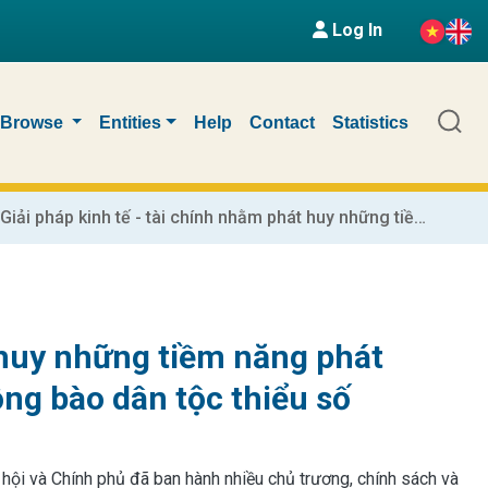
Log In
Browse
Entities
Help
Contact
Statistics
Giải pháp kinh tế - tài chính nhằm phát huy những tiềm năng phát triển kinh tế, nâng cao đời sống vùng đồng bào dân tộc thiểu số
t huy những tiềm năng phát
ồng bào dân tộc thiểu số
 hội và Chính phủ đã ban hành nhiều chủ trương, chính sách và