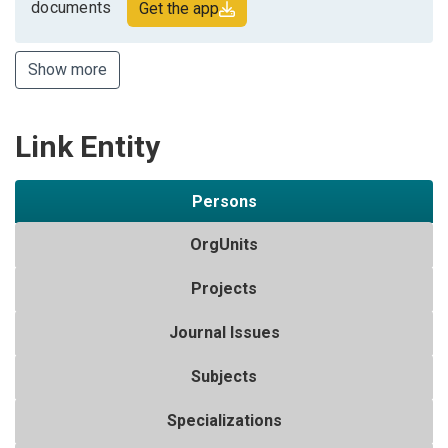
documents
Get the app
Show more
Link Entity
Persons
OrgUnits
Projects
Journal Issues
Subjects
Specializations