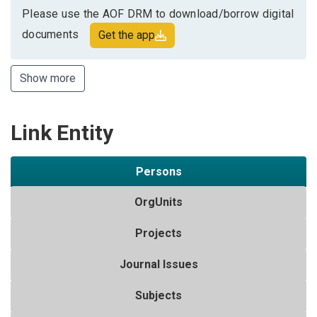
Please use the AOF DRM to download/borrow digital
documents
Get the app
Show more
Link Entity
Persons
OrgUnits
Projects
Journal Issues
Subjects