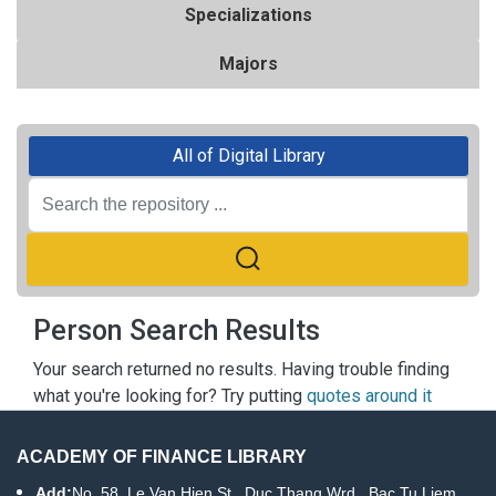
Specializations
Majors
All of Digital Library
Person Search Results
Your search returned no results. Having trouble finding
what you're looking for? Try putting
quotes around it
ACADEMY OF FINANCE LIBRARY
Add:
No. 58, Le Van Hien St., Duc Thang Wrd., Bac Tu Liem