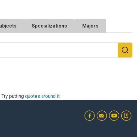
ubjects
Specializations
Majors
? Try putting
quotes around it