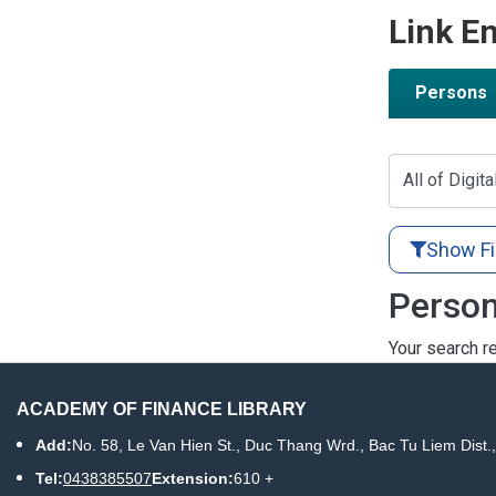
Link En
Persons
All of Digita
Show Fi
Person
Your search re
ACADEMY OF FINANCE LIBRARY
Add:
No. 58, Le Van Hien St., Duc Thang Wrd., Bac Tu Liem Dist.
Tel:
0438385507
Extension:
610 +