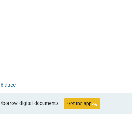
ề trước
/borrow digital documents
Get the app