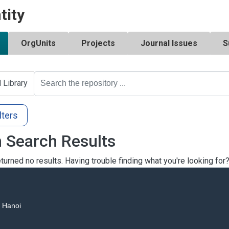
tity
OrgUnits
Projects
Journal Issues
S
l Library
lters
 Search Results
turned no results. Having trouble finding what you're looking for
, Hanoi