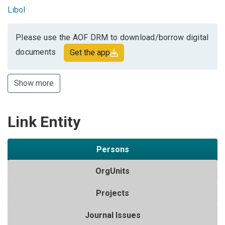
Libol
Please use the AOF DRM to download/borrow digital
documents
Get the app
Show more
Link Entity
Persons
OrgUnits
Projects
Journal Issues