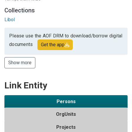
Collections
Libol
Please use the AOF DRM to download/borrow digital
documents
Get the app
Show more
Link Entity
Persons
OrgUnits
Projects