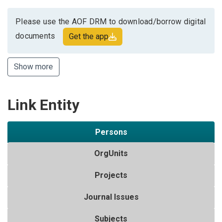
Please use the AOF DRM to download/borrow digital
documents
Get the app
Show more
Link Entity
Persons
OrgUnits
Projects
Journal Issues
Subjects