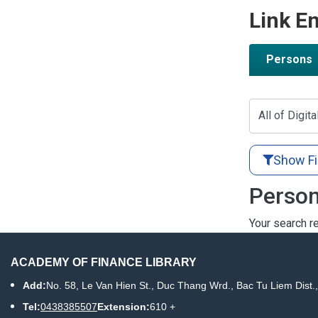
Link En
Persons
All of Digita
Show Fi
Person
Your search re
ACADEMY OF FINANCE LIBRARY
Add:
No. 58, Le Van Hien St., Duc Thang Wrd., Bac Tu Liem Dist.
Tel:
0438385507
Extension:
610 +