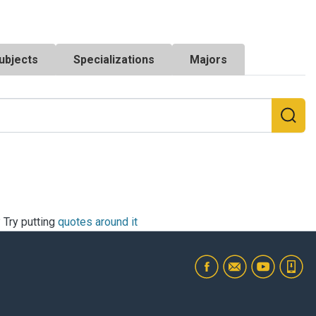
ubjects
Specializations
Majors
? Try putting
quotes around it