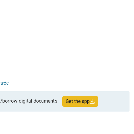
rước
/borrow digital documents
Get the app