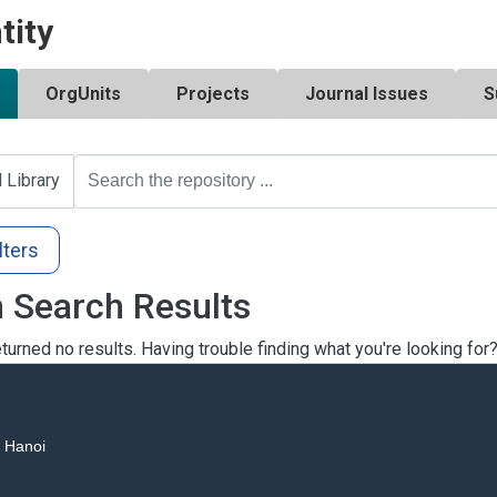
tity
OrgUnits
Projects
Journal Issues
S
l Library
lters
 Search Results
turned no results. Having trouble finding what you're looking for
, Hanoi