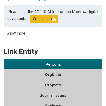
Please use the AOF DRM to download/borrow digital
documents
Get the app
Show more
Link Entity
Persons
OrgUnits
Projects
Journal Issues
Subjects