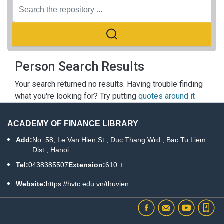
Person Search Results
Your search returned no results. Having trouble finding
what you're looking for? Try putting
quotes around it
ACADEMY OF FINANCE LIBRARY
Add:
No. 58, Le Van Hien St., Duc Thang Wrd., Bac Tu Liem
Dist., Hanoi
Tel:
0438385507
Extension:
610 +
Website:
https://hvtc.edu.vn/thuvien