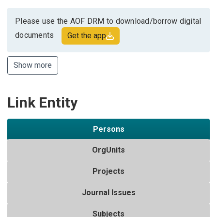
Please use the AOF DRM to download/borrow digital
documents
Get the app
Show more
Link Entity
Persons
OrgUnits
Projects
Journal Issues
Subjects