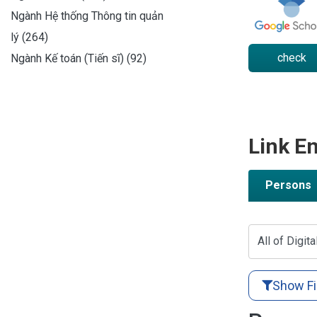
Ngành Hệ thống Thông tin quản
lý (264)
check
Ngành Kế toán (Tiến sĩ) (92)
Link En
Persons
All of Digita
Show Fi