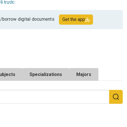
ề trước
/borrow digital documents
Get the app
ubjects
Specializations
Majors