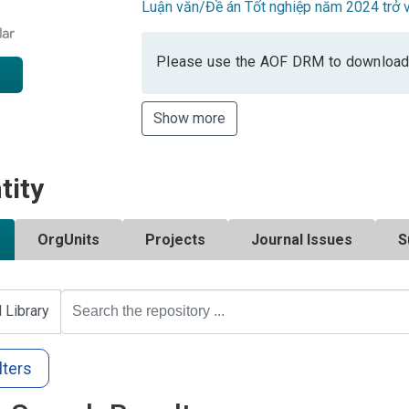
Luận văn/Đề án Tốt nghiệp năm 2024 trở v
Please use the AOF DRM to download
Show more
tity
OrgUnits
Projects
Journal Issues
S
l Library
lters