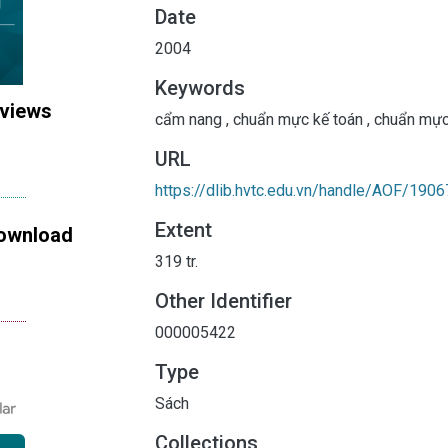
Date
2004
Keywords
 views
cẩm nang
,
chuẩn mực kế toán
,
chuẩn mực
URL
https://dlib.hvtc.edu.vn/handle/AOF/1906
Extent
ownload
319 tr.
Other Identifier
000005422
Type
Sách
Collections