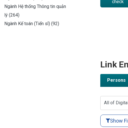
check
Ngành Hệ thống Thông tin quản
lý (264)
Ngành Kế toán (Tiến sĩ) (92)
Link En
Persons
All of Digita
Show Fi