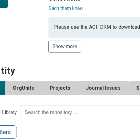
Sách tham khảo
Please use the AOF DRM to download
Show more
tity
OrgUnits
Projects
Journal Issues
S
l Library
lters