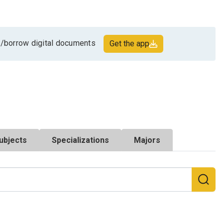
/borrow digital documents
Get the app
ubjects
Specializations
Majors