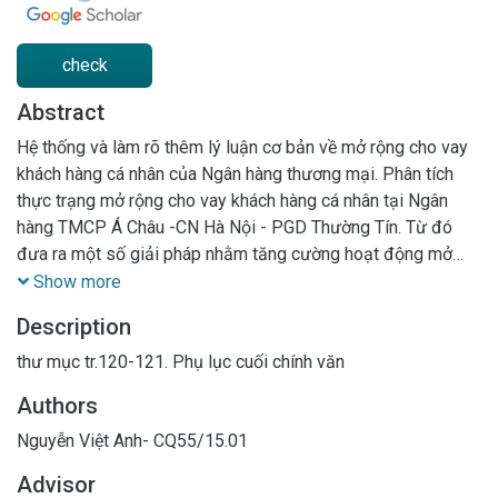
check
Abstract
Hệ thống và làm rõ thêm lý luận cơ bản về mở rộng cho vay
khách hàng cá nhân của Ngân hàng thương mại. Phân tích
thực trạng mở rộng cho vay khách hàng cá nhân tại Ngân
hàng TMCP Á Châu -CN Hà Nội - PGD Thường Tín. Từ đó
đưa ra một số giải pháp nhằm tăng cường hoạt động mở
rộng cho vay khách hàng cá nhân Ngân hàng TMCP Á Châu -
Show more
CN Hà Nội - PGD Thường Tín trong thời gian tới
Description
thư mục tr.120-121. Phụ lục cuối chính văn
Authors
Nguyễn Việt Anh- CQ55/15.01
Advisor