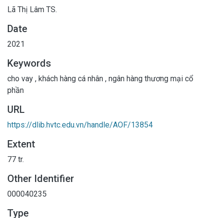
Lã Thị Lâm TS.
Date
2021
Keywords
cho vay
,
khách hàng cá nhân
,
ngân hàng thương mại cổ
phần
URL
https://dlib.hvtc.edu.vn/handle/AOF/13854
Extent
77 tr.
Other Identifier
000040235
Type