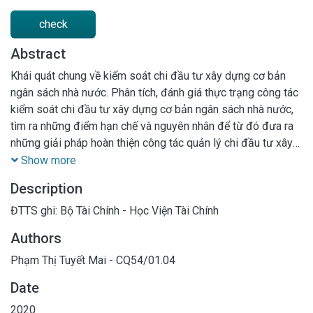
check
Abstract
Khái quát chung về kiểm soát chi đầu tư xây dựng cơ bản
ngân sách nhà nước. Phân tích, đánh giá thực trạng công tác
kiểm soát chi đầu tư xây dựng cơ bản ngân sách nhà nước,
tìm ra những điểm hạn chế và nguyên nhân để từ đó đưa ra
những giải pháp hoàn thiện công tác quản lý chi đầu tư xây
dựng cơ bản ngân sách nhà nước tại huyện Giao Thủy, tỉnh
Show more
Nam Định.
Description
ĐTTS ghi: Bộ Tài Chính - Học Viện Tài Chính
Authors
Phạm Thị Tuyết Mai - CQ54/01.04
Date
2020