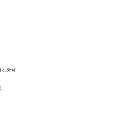
ệ quốc tế
5