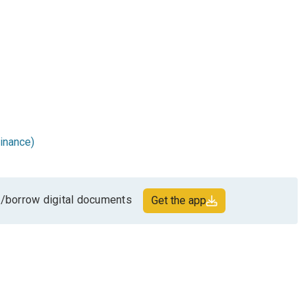
Finance)
/borrow digital documents
Get the app