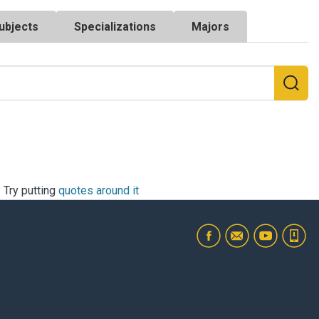
ubjects
Specializations
Majors
? Try putting
quotes around it