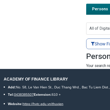
Persons
All of Digita
Show Fi
Person
Your search re
ACADEMY OF FINANCE LIBRARY
Add:
No. 58, Le Van Hien St., Duc Thang Wrd., Bac Tu Liem Dist.
Tel:
0438385507
Extension:
610 +
Website:
https://hvtc.edu.vn/thuvien