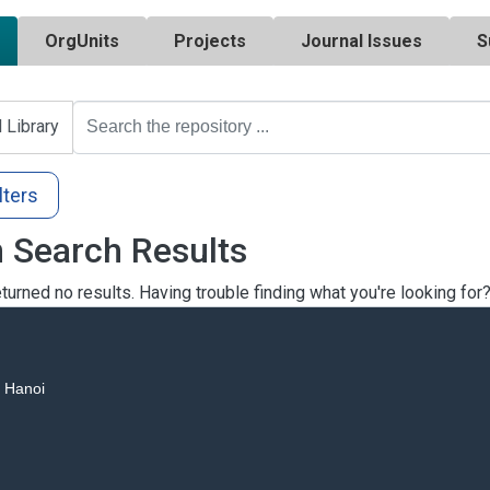
OrgUnits
Projects
Journal Issues
S
l Library
lters
 Search Results
turned no results. Having trouble finding what you're looking for
, Hanoi