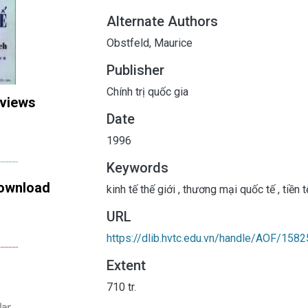
Alternate Authors
Obstfeld, Maurice
Publisher
Chính trị quốc gia
 views
Date
1996
Keywords
ownload
kinh tế thế giới
,
thương mại quốc tế
,
tiền t
URL
https://dlib.hvtc.edu.vn/handle/AOF/1582
Extent
710 tr.