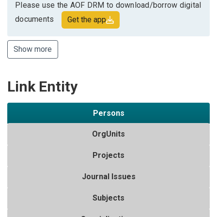
Please use the AOF DRM to download/borrow digital
documents
Get the app
Show more
Link Entity
Persons
OrgUnits
Projects
Journal Issues
Subjects