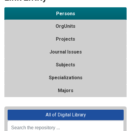
Persons
OrgUnits
Projects
Journal Issues
Subjects
Specializations
Majors
All of Digital Library