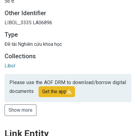
56 tr.
Other Identifier
LIBOL_3335
LA06896
Type
Đề tài Nghiên cứu khoa học
Collections
Libol
Please use the AOF DRM to download/borrow digital
documents
Get the app
Show more
Link Entity