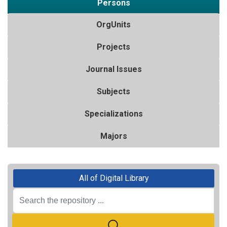
Persons
OrgUnits
Projects
Journal Issues
Subjects
Specializations
Majors
All of Digital Library