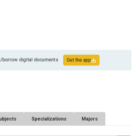
/borrow digital documents
Get the app
ubjects
Specializations
Majors