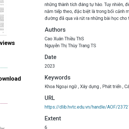
những thành tích đáng tự hào. Tuy nhiên, để tiếp tục duy trì thành tích và p
năm tiếp theo, đặc biệt là trong bối cảnh
đường đã qua và rút ra những bài học cho 
Authors
Cao Xuân Thiều ThS
 views
Nguyễn Thị Thùy Trang TS
Date
2023
Keywords
ownload
Khoa Ngoại ngữ
,
Xây dựng
,
Phát triển
,
Cá
URL
https://dlib.hvtc.edu.vn/handle/AOF/2372
Extent
6