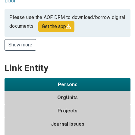
Libol
Please use the AOF DRM to download/borrow digital
documents
Get the app
Show more
Link Entity
Persons
OrgUnits
Projects
Journal Issues