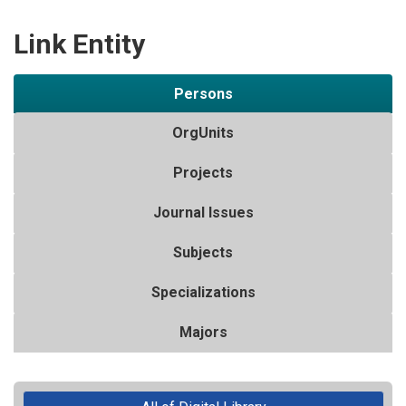
Link Entity
Persons
OrgUnits
Projects
Journal Issues
Subjects
Specializations
Majors