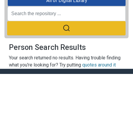
All of Digital Library
Person Search Results
Your search returned no results. Having trouble finding
what you're looking for? Try putting
quotes around it
ACADEMY OF FINANCE LIBRARY
Add:
No. 58, Le Van Hien St., Duc Thang Wrd., Bac Tu Liem
Dist., Hanoi
Tel:
0438385507
Extension:
610 +
Website:
https://hvtc.edu.vn/thuvien