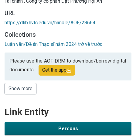
Tài chính
,
Công ty cổ phần Đạt Phương Hội An
URL
https://dlib.hvtc.edu.vn/handle/AOF/28664
Collections
Luận văn/Đề án Thạc sĩ năm 2024 trở về trước
Please use the AOF DRM to download/borrow digital
documents
Get the app
Show more
Link Entity
Persons