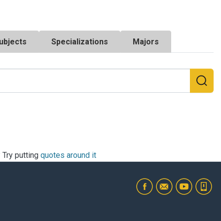
ubjects
Specializations
Majors
? Try putting
quotes around it