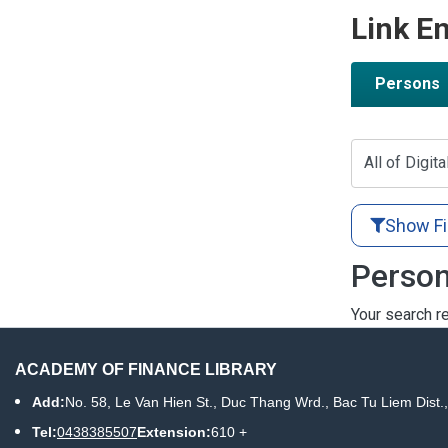
Link En
Persons
All of Digita
Show Fi
Person
Your search re
ACADEMY OF FINANCE LIBRARY
Add:
No. 58, Le Van Hien St., Duc Thang Wrd., Bac Tu Liem Dist.
Tel:
0438385507
Extension:
610 +