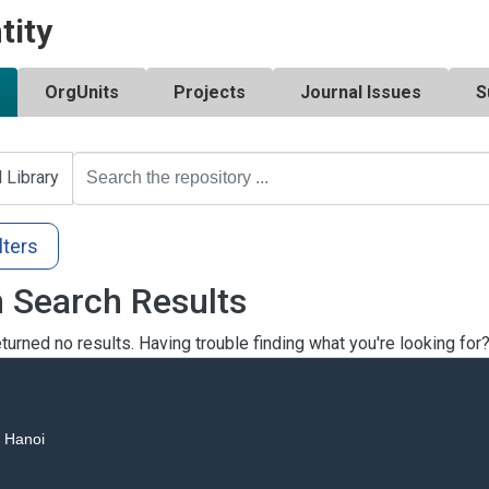
tity
OrgUnits
Projects
Journal Issues
S
l Library
lters
 Search Results
turned no results. Having trouble finding what you're looking for
, Hanoi