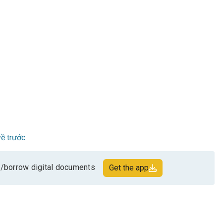
ề trước
/borrow digital documents
Get the app