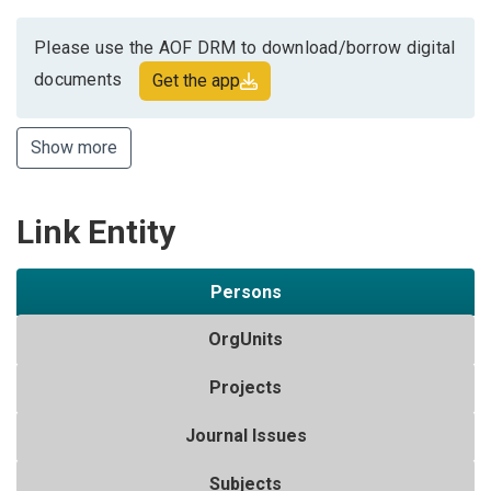
Please use the AOF DRM to download/borrow digital
documents
Get the app
Show more
Link Entity
Persons
OrgUnits
Projects
Journal Issues
Subjects