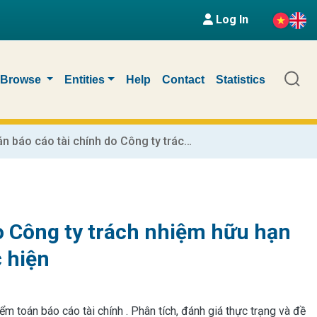
Log In
Browse
Entities
Help
Contact
Statistics
Quy trình kiểm toán báo cáo tài chính do Công ty trách nhiệm hữu hạn Kiểm toán và Tư vấn MKF Việt Nam thực hiện
do Công ty trách nhiệm hữu hạn
 hiện
ểm toán báo cáo tài chính . Phân tích, đánh giá thực trạng và đề