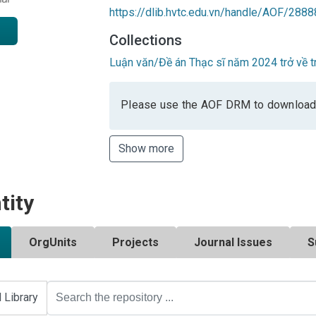
https://dlib.hvtc.edu.vn/handle/AOF/2888
Collections
Luận văn/Đề án Thạc sĩ năm 2024 trở về t
Please use the AOF DRM to download
Show more
tity
OrgUnits
Projects
Journal Issues
S
l Library