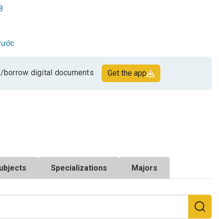
8
rước
/borrow digital documents
Get the app
ubjects
Specializations
Majors