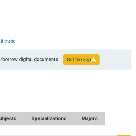
ề trước
/borrow digital documents
Get the app
ubjects
Specializations
Majors