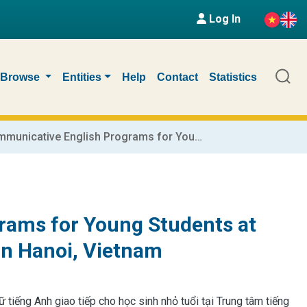
Log In
Browse
Entities
Help
Contact
Statistics
Improving Communicative English Programs for Young Students at Fullmoon English Centre: A Case Study in Hanoi, Vietnam
rams for Young Students at
in Hanoi, Vietnam
 tiếng Anh giao tiếp cho học sinh nhỏ tuổi tại Trung tâm tiếng