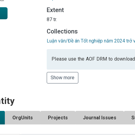
Extent
87 tr.
Collections
Luận văn/Đề án Tốt nghiệp năm 2024 trở v
Please use the AOF DRM to download
Show more
tity
OrgUnits
Projects
Journal Issues
S