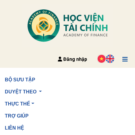
Đăng nhập
Trang chủ
BỘ SƯU TẬP
03. Luận án, luận văn, khóa luận tốt nghiệp
Luận văn/Đề án Thạc sĩ năm 2024 trở về trước
DUYỆT THEO
Huy động vốn tại Ngân hàng thương mại TNHH MTV 
THỰC THỂ
Đại Dương - chi nhánh Hà Nội
TRỢ GIÚP
LIÊN HỆ
KHÁM PHÁ