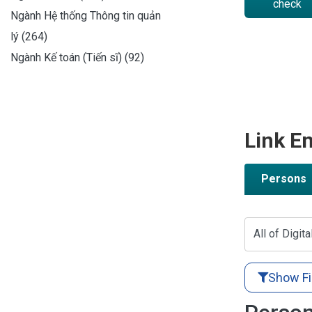
check
Ngành Hệ thống Thông tin quản
lý (264)
Ngành Kế toán (Tiến sĩ) (92)
Link En
Persons
All of Digita
Show Fi