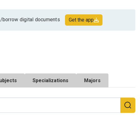
/borrow digital documents
Get the app
ubjects
Specializations
Majors