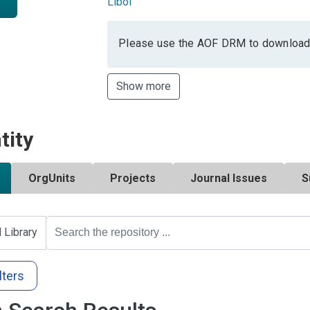
Libol
Please use the AOF DRM to download
Show more
tity
OrgUnits
Projects
Journal Issues
S
l Library
lters