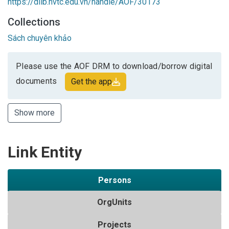
https://dlib.hvtc.edu.vn/handle/AOF/30173
Collections
Sách chuyên khảo
Please use the AOF DRM to download/borrow digital
documents
Get the app
Show more
Link Entity
Persons
OrgUnits
Projects